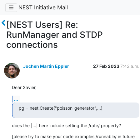
NEST Initiative Mail
[NEST Users] Re:
RunManager and STDP
connections
Jochen Martin Eppler
27 Feb 2023
7:42 a.m.
Dear Xavier,
...
pg = nest.Create("poisson_generator",...)
does the |...| here include setting the /rate/ property?
[please try to make your code examples /runnable/ in future 